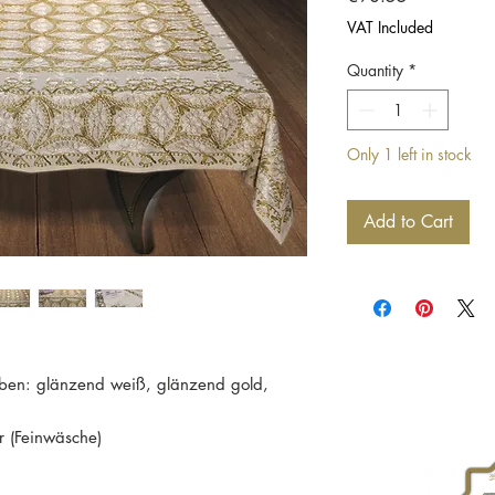
VAT Included
Quantity
*
Only 1 left in stock
Add to Cart
Farben: glänzend weiß, glänzend gold,
 (Feinwäsche)
 30 cm mit passendem Muster bestickt