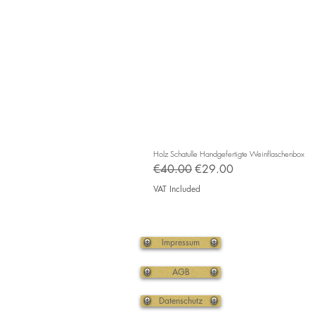
Holz Schatulle Handgefertigte Weinflaschenbox
Regular Price
Sale Price
€40.00
€29.00
VAT Included
Impressum
AGB
Datenschutz