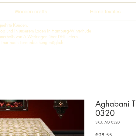
Wooden crafts
Home textiles
geehrte Kunden,
shop und in unserem Laden in Hamburg-Winterhude
 innerhalb von 5 Werktagen über DHL liefern.
st nur nach Terminbuchung möglich
Aghabani T
0320
SKU: AG 0320
Price
€98.55