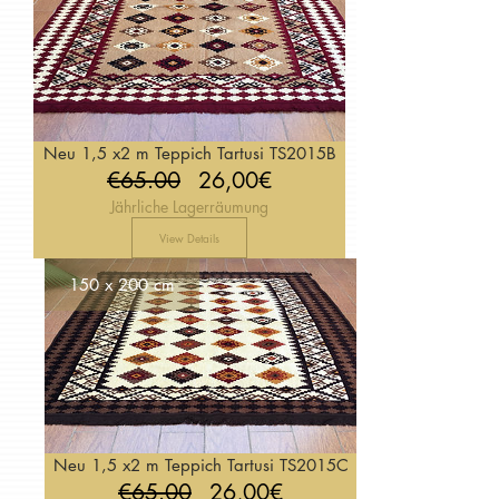
Neu 1,5 x2 m Teppich Tartusi TS2015B
Regular
Price
€65.00
26,00€
Jährliche Lagerräumung
Price
View Details
150 x 200 cm
Neu 1,5 x2 m Teppich Tartusi TS2015C
Regular
Price
€65.00
26,00€