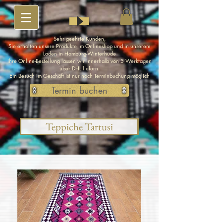
Sehr geehrte Kunden,
Sie erhalten unsere Produkte im Onlineshop und in unserem
Laden in Hamburg-Winterhude
Ihre Online-Bestellung lassen wir innerhalb von 5 Werktagen
über DHL liefern.
Ein Besuch im Geschäft ist nur nach Terminbuchung möglich
Termin buchen
Teppiche Tartusi