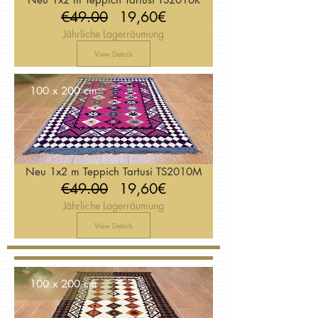
Regular
Price
€49.00
19,60€
Jährliche Lagerräumung
Price
View Details
100 x 200 cm
Neu 1x2 m Teppich Tartusi TS2010M
Regular
Price
€49.00
19,60€
Jährliche Lagerräumung
Price
View Details
100 x 200 cm