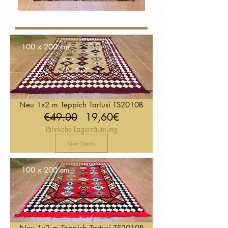
100 x 200 cm
Neu 1x2 m Teppich Tartusi TS2010B
Regular
Price
€49.00
19,60€
Jährliche Lagerräumung
Price
View Details
100 x 200 cm
Neu 1x2 m Teppich Tartusi TS2010R