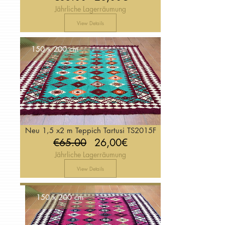
Jährliche Lagerräumung
Price
View Details
150 x 200 cm
Neu 1,5 x2 m Teppich Tartusi TS2015F
Regular
Price
€65.00
26,00€
Jährliche Lagerräumung
Price
View Details
150 x 200 cm