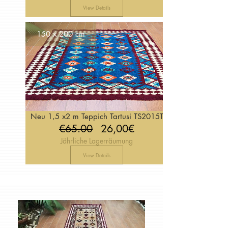
View Details
150 x 200 cm
Neu 1,5 x2 m Teppich Tartusi TS2015T
Regular
Price
€65.00
26,00€
Jährliche Lagerräumung
Price
View Details