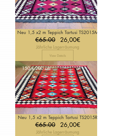
Neu 1,5 x2 m Teppich Tartusi TS2015M
Regular
Price
€65.00
26,00€
Jährliche Lagerräumung
Price
View Details
150 x 200 cm
Neu 1,5 x2 m Teppich Tartusi TS2015R
Regular
Price
€65.00
26,00€
Jährliche Lagerräumung
Price