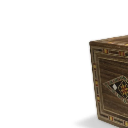
Rund : 2,0 cm dick : 0,5 cm (inkl
Schachfiguren aus Holz: König
Beachten Sie bitte : Nicht für Ki
Erstickungsgefahr wegen verschlu
Die Waren sind neu und in einw