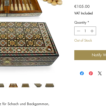
Price
€105.00
VAT Included
Quantity
*
Out of Stock
Notify W
olz für Schach und Backgammon,