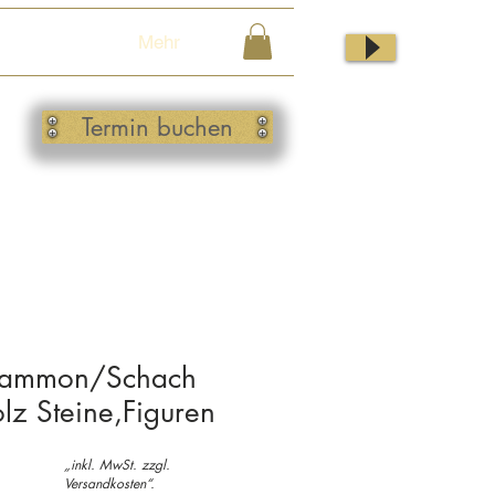
Mehr
Termin buchen
gammon/Schach
olz Steine,Figuren
„inkl. MwSt. zzgl.
Versandkosten“.