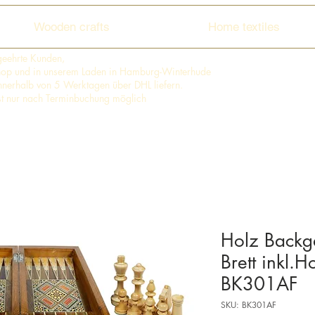
Wooden crafts
Home textiles
geehrte Kunden,
shop und in unserem Laden in Hamburg-Winterhude
 innerhalb von 5 Werktagen über DHL liefern.
st nur nach Terminbuchung möglich
Holz Back
Brett inkl.H
BK301AF
SKU: BK301AF