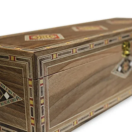
.) 4 Würfelsteine
 Höhe 7,5 cm Rund 30 mm
nder unter 3 Jahren geeignet,
ckbarer Kleinteile
andfreiem Zustand