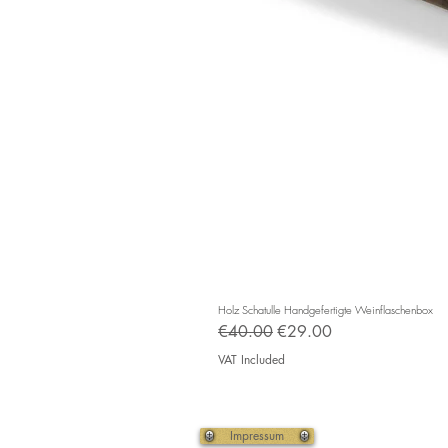
Holz Schatulle Handgefertigte Weinflaschenbox
Regular Price
Sale Price
€40.00
€29.00
VAT Included
Impressum