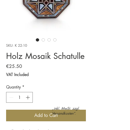
SKU: K 22-10
Holz Mosaik Schatulle
Price
€25.50
VAT Included
Quantity
*
„inkl. MwSt. zzgl.
Versandkosten“.
Add to Cart