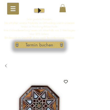
Sehr geehrte Kunden,
Sie erhalten unsere Produkte im Onlineshop und in unserem
Laden in Hamburg-Winterhude
Ihre Online-Bestellung lassen wir innerhalb von 5 Werktagen
über DHL liefern.
Ein Besuch im Geschäft ist nur nach Terminbuchung möglich
Termin buchen