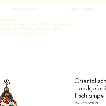
Wooden crafts
Home textiles
geehrte Kunden,
shop und in unserem Laden in Hamburg-Winterhude
 innerhalb von 5 Werktagen über DHL liefern.
st nur nach Terminbuchung möglich
Orientalisc
Handgeferti
Tischlampe
SKU: MM-LGHT-03