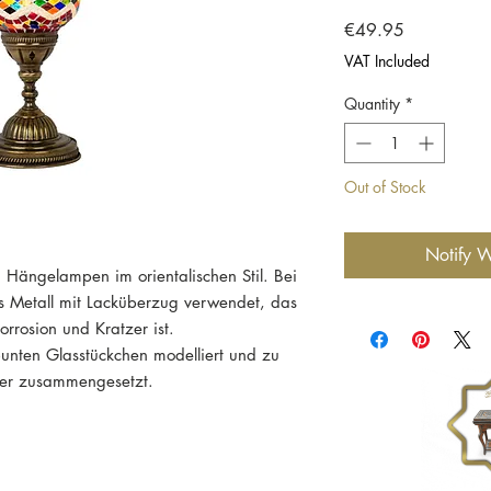
Price
€49.95
VAT Included
Quantity
*
Out of Stock
Notify W
 Hängelampen im orientalischen Stil. Bei
es Metall mit Lacküberzug verwendet, das
rrosion und Kratzer ist.
nten Glasstückchen modelliert und zu
ster zusammengesetzt.
Lampe um ein Unikat.
h auseinander- und zusammengebaut
szutauschen. Es eignen sich alle
s 20 Watt.