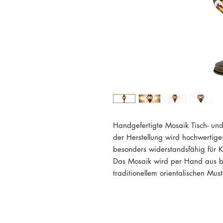
Handgefertigte Mosaik Tisch- und
der Herstellung wird hochwertig
besonders widerstandsfähig für Ko
Das Mosaik wird per Hand aus bu
traditionellem orientalischen Mu
Daher handelt es sich bei jeder 
Die Lampen können sehr einfac
werden, um z.B. die Glühbirne au
Leuchtmittel mit E14 Gewinde bi