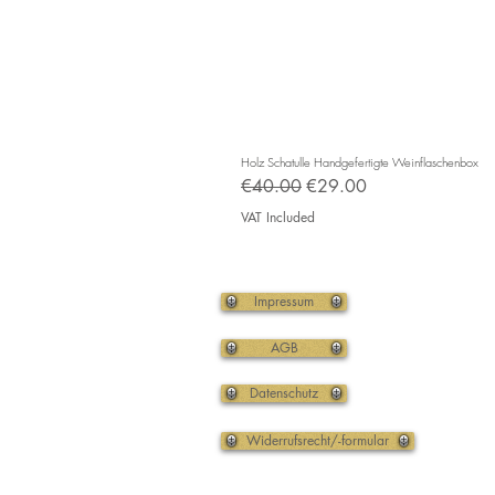
Holz Schatulle Handgefertigte Weinflaschenbox
Regular Price
Sale Price
€40.00
€29.00
VAT Included
Impressum
AGB
Datenschutz
Widerrufsrecht/-formular