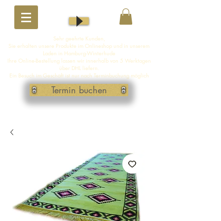
Sehr geehrte Kunden,
Sie erhalten unsere Produkte im Onlineshop und in unserem
Laden in Hamburg-Winterhude
Ihre Online-Bestellung lassen wir innerhalb von 5 Werktagen
über DHL liefern.
Ein Besuch im Geschäft ist nur nach Terminbuchung möglich
Termin buchen