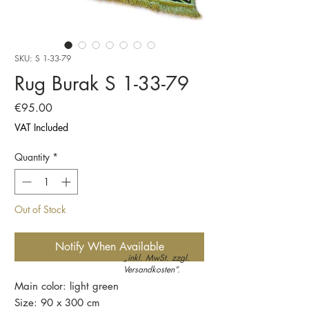
SKU: S 1-33-79
Rug Burak S 1-33-79
Price
€95.00
VAT Included
Quantity
*
Out of Stock
Notify When Available
„inkl. MwSt. zzgl.
Versandkosten“.
Main color: light green
Size: 90 x 300 cm