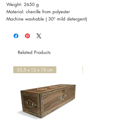
Weight: 2650 g
Material: chenille from polyester
Machine washable ( 30° mild detergent)
The rug is new and in a perfect
condition.
Related Products
35,5 x 12 x 10 cm
50 x 50 x 4,2 cm