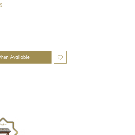
ng
hen Available