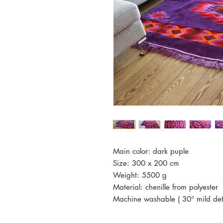
Main color: dark puple
Size: 300 x 200 cm
Weight: 5500 g
Material: chenille from polyester
Machine washable ( 30° mild det
The rug is new and in a perfect c