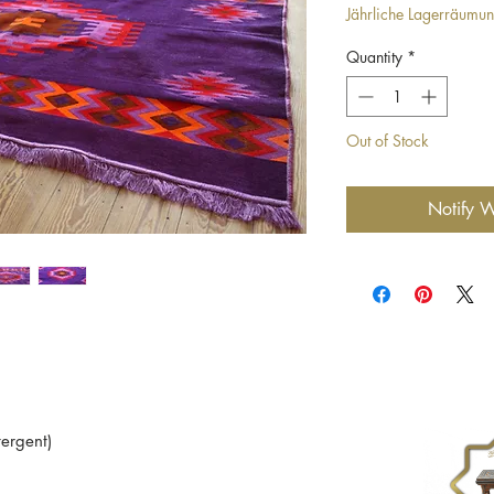
Jährliche Lagerräumu
Quantity
*
Out of Stock
Notify W
ergent)
ondition.