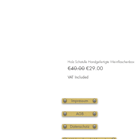
Holz Schatulle Handgefertigte Weinflaschenbox
Regular Price
Sale Price
€40.00
€29.00
VAT Included
Impressum
AGB
Datenschutz