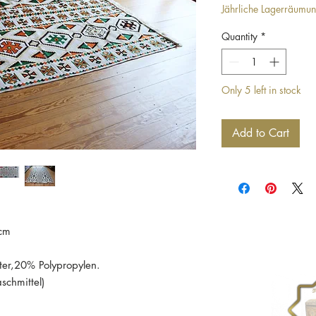
Jährliche Lagerräumu
Quantity
*
Only 5 left in stock
Add to Cart
 cm
ter,20% Polypropylen.
chmittel)
andfreiem Zustand