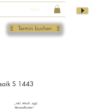
Mehr
Termin buchen
saik S 1443
ale
„inkl. MwSt. zzgl.
rice
Versandkosten“.