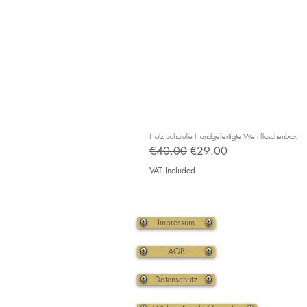
Holz Schatulle Handgefertigte Weinflaschenbox
Regular Price
Sale Price
€40.00
€29.00
VAT Included
Impressum
AGB
Datenschutz