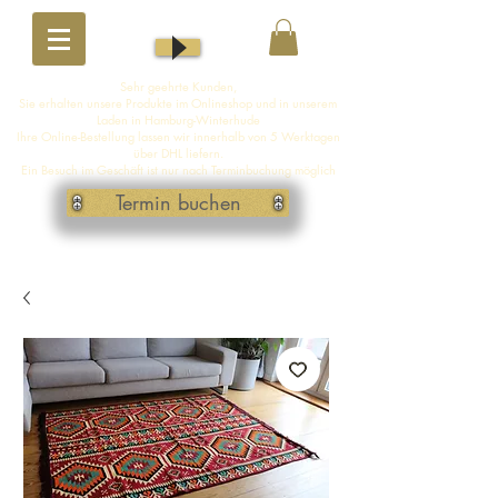
Sehr geehrte Kunden,
Sie erhalten unsere Produkte im Onlineshop und in unserem
Laden in Hamburg-Winterhude
Ihre Online-Bestellung lassen wir innerhalb von 5 Werktagen
über DHL liefern.
Ein Besuch im Geschäft ist nur nach Terminbuchung möglich
Termin buchen