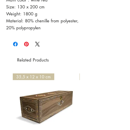
Size: 130 x 200 cm
Weight: 1800 g
Material: 80% chenille from polyester,
20% polypropylen
Machine washable ( 30° mild detergent)
The rug is new and in perfect condition.
Related Products
35,5 x 12 x 10 cm
50 x 50 x 4,2 cm