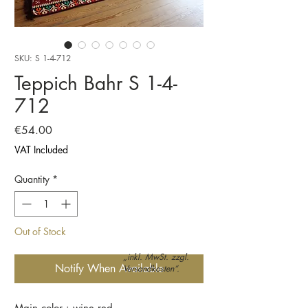
SKU: S 1-4-712
Teppich Bahr S 1-4-
712
Price
€54.00
VAT Included
Quantity
*
Out of Stock
„inkl. MwSt. zzgl.
Notify When Available
Versandkosten“.
Main color : wine red